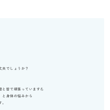
丈夫でしょうか？
と皆で頑張っています💪
、と身体の悩みから
す。